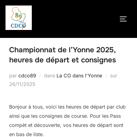
Aller
au
PERM
contenu
Championnat de l’Yonne 2025,
heures de départ et consignes
Publié
par
cdco89
dans
La CO dans l'Yonne
sur
le
26/11/2025
Bonjour à tous, voici les heures de départ par club
ainsi que les consignes de course. Pour les Pass
compèt et découverte, vos heures de départ sont
en bas de liste.