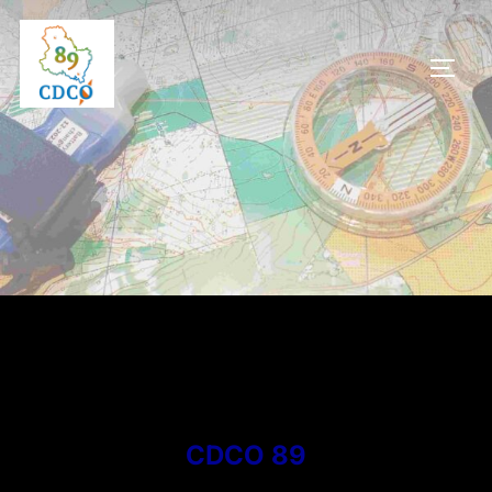
Aller
au
PERM
contenu
CDCO 89