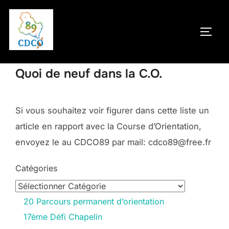
Aller
au
PERM
contenu
Quoi de neuf dans la C.O.
Si vous souhaitez voir figurer dans cette liste un
article en rapport avec la Course d’Orientation,
envoyez le au CDCO89 par mail: cdco89@free.fr
Catégories
20 Parcours permanent d’orientation
17ème Défi Chapelin