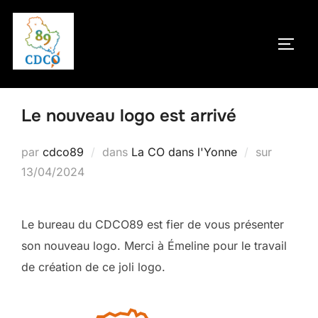
Aller
au
PERM
contenu
Le nouveau logo est arrivé
Publié
par
cdco89
dans
La CO dans l'Yonne
sur
le
13/04/2024
Le bureau du CDCO89 est fier de vous présenter
son nouveau logo. Merci à Émeline pour le travail
de création de ce joli logo.